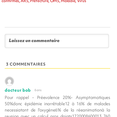
confirmés, ARS, Préfecture, OMS, Maladie, Virus
3 COMMENTAIRES
docteur bob
6 ans
Pour rappel - Préevalence 20%- Asymptomatiques
50%donc épidémie inarrêtable12 à 16% de malades
necessiatant de l'oxygène6% de la réeanimationà la
reunion avec un calcul gros doigts1720008600013 760