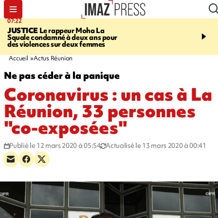
07:22
10:46
JUSTICE
Le rappeur Moha La
SÉCURITÉ ROUTIÈRE
Squale condamné à deux ans pour
décède en juillet, 18 pe
des violences sur deux femmes
sur les routes réunionnai
début de l'année
Accueil
Actus Réunion
Ne pas céder à la panique
Coronavirus : un cas à La
Réunion, 33 personnes
"co-exposées"
Publié le 12 mars 2020 à 05:54
Actualisé le 13 mars 2020 à 00:41