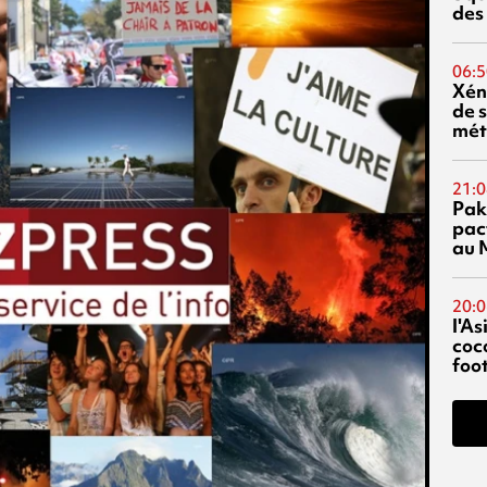
des
06:5
Xén
de s
mét
21:0
Pak
pac
au 
20:0
l'A
coc
foo