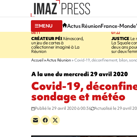
Actus Réunion
France-Monde
MENU
08:11
07:22
CRÉATEUR PÉI
Xénoscard,
JUSTICE
Le 
un jeu de cartes à
La Squale c
collectionner imaginé à La
deux ans pour
Réunion
sur deux fem
Accueil
Actus Réunion
Covid-19, déconfinement, bilan, so
A la une du mercredi 29 avril 2020
Covid-19, déconfine
sondage et météo
Publié le 29 avril 2020 à 00:36
Actualisé le 29 avril 2