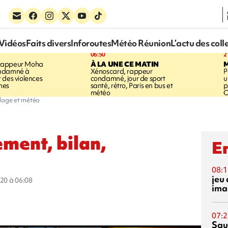
Vidéos
Faits divers
Inforoutes
Météo Réunion
L’actu des coll
06:50
2
rappeur Moha
À LA UNE CE MATIN
ondamné à
Xénoscard, rappeur
P
 des violences
condamné, jour de sport
u
mes
santé, rétro, Paris en bus et
p
météo
O
ndage et météo
ment, bilan,
En
08:1
jeu 
020 à 06:08
ima
07:2
Squ