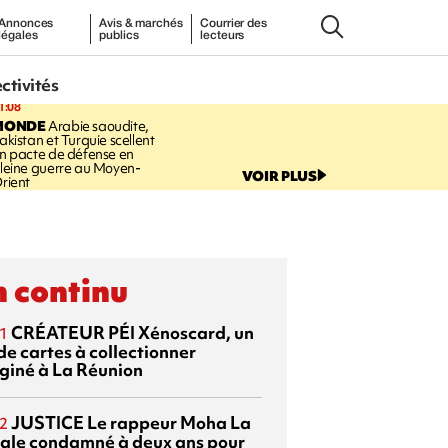
Annonces
Avis & marchés
Courrier des
légales
publics
lecteurs
ectivités
1:08
MONDE
Arabie saoudite,
akistan et Turquie scellent
n pacte de défense en
leine guerre au Moyen-
VOIR PLUS
rient
 continu
CRÉATEUR PÉI
Xénoscard, un
1
de cartes à collectionner
giné à La Réunion
JUSTICE
Le rappeur Moha La
2
ale condamné à deux ans pour