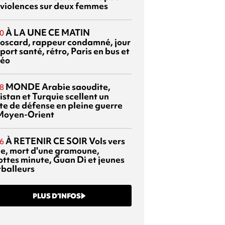
 violences sur deux femmes
À LA UNE CE MATIN
0
oscard, rappeur condamné, jour
port santé, rétro, Paris en bus et
éo
MONDE
Arabie saoudite,
8
istan et Turquie scellent un
te de défense en pleine guerre
Moyen-Orient
À RETENIR CE SOIR
Vols vers
6
sie, mort d'une gramoune,
ottes minute, Guan Di et jeunes
tballeurs
PLUS D’INFOS