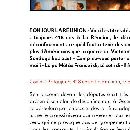
BONJOUR LA RÉUNION - Voici les titres déve
: toujours 418 cas à La Réunion, le déc
déconfinement : ce qu'il faut retenir des 
plus d'Américains que la guerre du Vietnam
Sondage koz azot - Comptez-vous porter un
mai ? - La pa Météo France i di, sé zot i di - Il 
Covid-19 : toujours 418 cas à La Réunion, le
Son discours devant les députés était très
présenté son plan de déconfinement à l'Assemb
se déroulera par phases et devrait être adap
lui, se fera aussi niveau par niveau et tous 
ceux qui ne provoque pas de groupement d
dans les transports. La circulation se fer