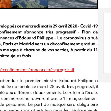
loppés ce mercredi matin 29 avril 2020 - Covid-19
onfinement s'annonce très progressif - Plan de
annonces d'Edouard Philippe - Le coronavirus a tué
, Paris et Madrid vers un déconfinement gradué -
 masque à chacune de vos sorties, à partir du 11
fait toujours frais
 déconfinement s'annonce très progressif
 attendu : le premier ministre Edouard Philippe a
lée nationale ce mardi 28 avril. Très progressif, il
té aux différents départements. Le retour à l'école,
les commerces ne rouvriront pas le 11 mai, seulement
e personnes. Le port du masque sera obligatoire
a à nouveau sans attestation mais les déplacements