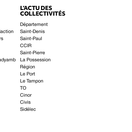
L’ACTU DES
COLLECTIVITÉS
Département
daction
Saint-Denis
rs
Saint-Paul
CCIR
Saint-Pierre
 gadyamb
La Possession
Région
Le Port
Le Tampon
TO
Cinor
Civis
Sidélec