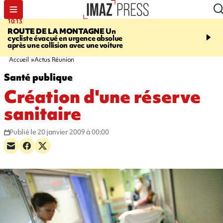
10:13
12:23
ROUTE DE LA MONTAGNE
Un
PRUDENCE
Les jouets
cycliste évacué en urgence absolue
peuvent éclater et brûler
après une collision avec une voiture
Accueil
Actus Réunion
Santé publique
Création d'une réserve
sanitaire
Publié le 20 janvier 2009 à 00:00