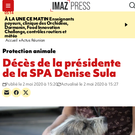
05:14
07:08
À LA UNE CE MATIN
Enseignants
LE PORT
L'incendie à la
payeurs, clinique des Orchidées,
Orchidées pourrait avoi
Darmanin, Food Innovation
conséquences pour les p
Challenge, contrôles routiers et
Réunion
météo
Accueil
Actus Réunion
Protection animale
Décès de la présidente
de la SPA Denise Sula
Publié le 2 mai 2020 à 15:20
Actualisé le 2 mai 2020 à 15:27