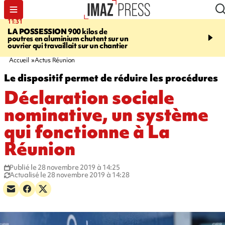
11:31
15:26
LA POSSESSION
900 kilos de
FOULÉES DE LA COR
poutres en aluminium chutent sur un
L'athlète handsportif Ké
ouvrier qui travaillait sur un chantier
remporte la course et a
record
Accueil
Actus Réunion
Le dispositif permet de réduire les procédures
Déclaration sociale
nominative, un système
qui fonctionne à La
Réunion
Publié le 28 novembre 2019 à 14:25
Actualisé le 28 novembre 2019 à 14:28