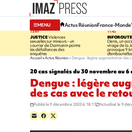
Actus Réunion
France-Monde
MENU
13:49
11:43
JUSTICE
Violences
INFOROUT
sexuelles sur mineurs - un
Denis, un acci
courrier de Darmanin pointe
virage de la 
les défaillances des
provoque 9 k
enquêtes
d'embouteilla
Accueil
Actus Réunion
Dengue : légère augmentation des cas
20 cas signalés du 30 novembre au 6
Dengue : légère au
des cas avec le retou
Publié le 9 décembre 2020 à 18:17
Actualisé le 9 dé