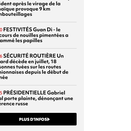
dent après le virage de la
aïque provoque 9 km
mbouteillages
FESTIVITÉS
Guan Di - le
0
cours de nouilles pimentées a
lammé les papilles
SÉCURITÉ ROUTIÈRE
Un
6
ard décède en juillet, 18
sonnes tuées sur les routes
nionnaises depuis le début de
nnée
PRÉSIDENTIELLE
Gabriel
5
al porte plainte, dénonçant une
érence russe
PLUS D’INFOS