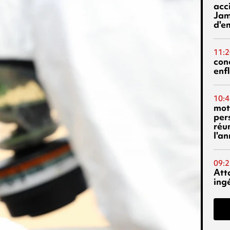
acci
Jam
d'e
11:2
con
enf
10:4
mot
per
réu
l'a
09:2
Att
ing