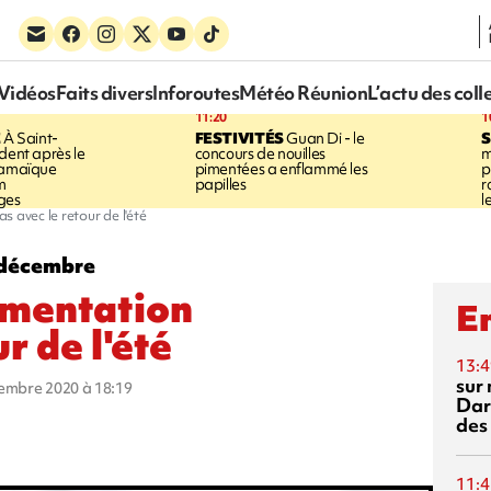
Vidéos
Faits divers
Inforoutes
Météo Réunion
L’actu des coll
11:20
1
E
À Saint-
FESTIVITÉS
Guan Di - le
S
dent après le
concours de nouilles
m
Jamaïque
pimentées a enflammé les
p
m
papilles
r
ges
l
 avec le retour de l'été
 décembre
gmentation
En
r de l'été
13:4
sur 
cembre 2020 à 18:19
Dar
des
11:4