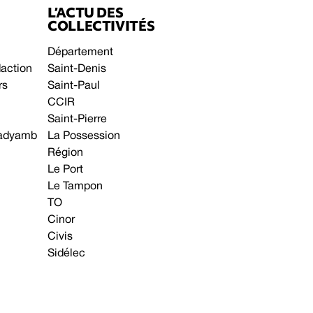
L’ACTU DES
COLLECTIVITÉS
Département
daction
Saint-Denis
rs
Saint-Paul
CCIR
Saint-Pierre
 gadyamb
La Possession
Région
Le Port
Le Tampon
TO
Cinor
Civis
Sidélec