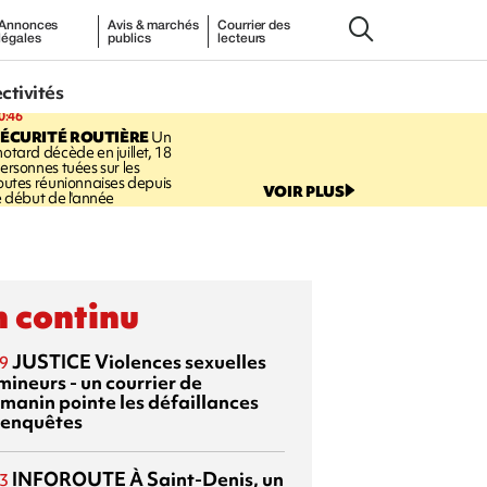
Annonces
Avis & marchés
Courrier des
légales
publics
lecteurs
ectivités
0:46
ÉCURITÉ ROUTIÈRE
Un
otard décède en juillet, 18
ersonnes tuées sur les
outes réunionnaises depuis
VOIR PLUS
e début de l'année
 continu
JUSTICE
Violences sexuelles
9
mineurs - un courrier de
manin pointe les défaillances
 enquêtes
INFOROUTE
À Saint-Denis, un
3