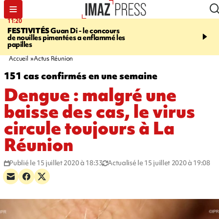
11:20
16:35
FESTIVITÉS
Guan Di - le concours
PITON DE LA FOURN
de nouilles pimentées a enflammé les
gendarmes évacuent un
papilles
randonneuse blessée, d
conditions météorologiqu
Accueil
Actus Réunion
151 cas confirmés en une semaine
Dengue : malgré une
baisse des cas, le virus
circule toujours à La
Réunion
Publié le 15 juillet 2020 à 18:33
Actualisé le 15 juillet 2020 à 19:08