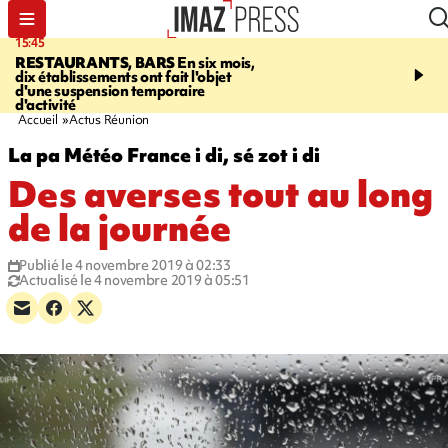
15:45
17:17
RESTAURANTS, BARS
En six mois,
"LE DERNIER REFUG
dix établissements ont fait l'objet
Angeles, un homme vit 
d'une suspension temporaire
panneau publicitaire po
d'activité
promouvoir un film Netf
Accueil
Actus Réunion
La pa Météo France i di, sé zot i di
Des averses tout au long
de la journée
Publié le 4 novembre 2019 à 02:33
Actualisé le 4 novembre 2019 à 05:51