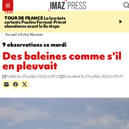
15:45
20:17
TOUR DE FRANCE
La lauréate
À RETENIR CE SOIR
Sé
sortante Pauline Ferrand-Prévot
routière, concours de nou
abandonne avant la 8e étape
du littoral fermée, courr
Darmanin et évacuation
Accueil
Actus Réunion
9 observations ce mardi
Des baleines comme s'il
en pleuvait
Publié le 29 juillet 2020 à 09:25
Actualisé le 29 juillet 2020 à 09:41