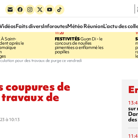
Vidéos
Faits divers
Inforoutes
Météo Réunion
L’actu des coll
11:20
1
E
À Saint-
FESTIVITÉS
Guan Di - le
S
dent après le
concours de nouilles
m
Jamaïque
pimentées a enflammé les
p
m
papilles
r
ges
l
rculation pour des travaux de purge ce vendredi
es coupures de
En
s travaux de
13:4
sur 
Dar
des
023 à 10:13
11:4