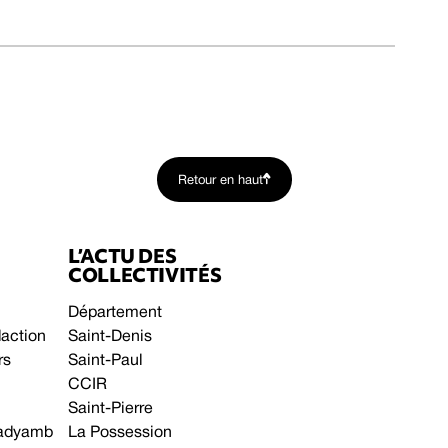
Retour en haut
L’ACTU DES
COLLECTIVITÉS
Département
daction
Saint-Denis
rs
Saint-Paul
CCIR
Saint-Pierre
 gadyamb
La Possession