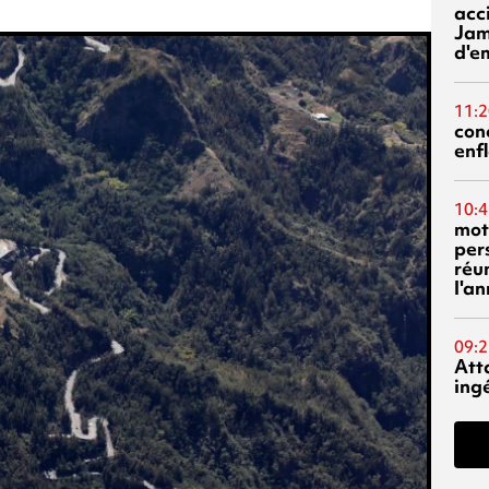
acci
Jam
d'e
11:2
con
enf
10:4
mot
per
réu
l'a
09:2
Att
ing