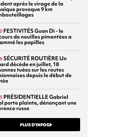
dent après le virage de la
aïque provoque 9 km
mbouteillages
FESTIVITÉS
Guan Di - le
0
cours de nouilles pimentées a
lammé les papilles
SÉCURITÉ ROUTIÈRE
Un
6
ard décède en juillet, 18
sonnes tuées sur les routes
nionnaises depuis le début de
nnée
PRÉSIDENTIELLE
Gabriel
5
al porte plainte, dénonçant une
érence russe
PLUS D’INFOS