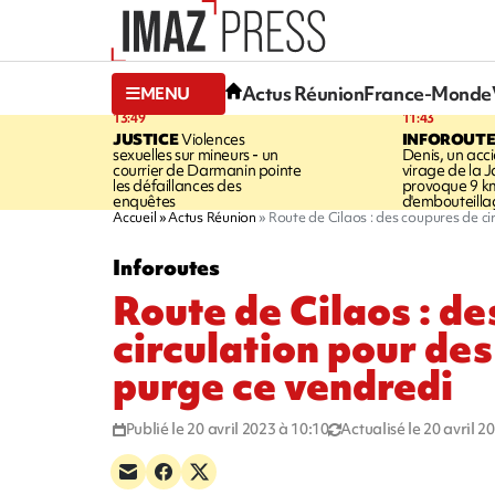
Actus Réunion
France-Monde
MENU
13:49
11:43
JUSTICE
Violences
INFOROUT
sexuelles sur mineurs - un
Denis, un acci
courrier de Darmanin pointe
virage de la 
les défaillances des
provoque 9 k
enquêtes
d'embouteilla
Accueil
Actus Réunion
Route de Cilaos : des coupures de ci
Inforoutes
Route de Cilaos : d
circulation pour de
purge ce vendredi
Publié le 20 avril 2023 à 10:10
Actualisé le 20 avril 2