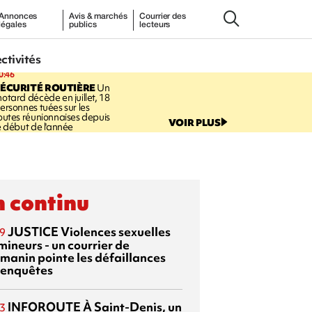
Annonces
Avis & marchés
Courrier des
légales
publics
lecteurs
ectivités
0:46
ÉCURITÉ ROUTIÈRE
Un
otard décède en juillet, 18
ersonnes tuées sur les
outes réunionnaises depuis
VOIR PLUS
e début de l'année
 continu
JUSTICE
Violences sexuelles
9
mineurs - un courrier de
manin pointe les défaillances
 enquêtes
INFOROUTE
À Saint-Denis, un
3