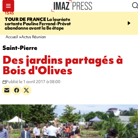
15:45
20:17
TOUR DE FRANCE
La lauréate
À RETENIR CE SOIR
Sé
sortante Pauline Ferrand-Prévot
routière, concours de nou
abandonne avant la 8e étape
du littoral fermée, courr
Darmanin et évacuation
Accueil
Actus Réunion
Saint-Pierre
Des jardins partagés à
Bois d'Olives
Publié le 1 avril 2017 à 08:00