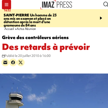
16:32
21:08
SAINT-PIERRE
Un homme de 23
MONDE
Arabie saoudit
ans mis en examen et placé en
et Turquie scellent un p
détention après la mort d'une
défense en pleine guerr
gramoune de 84 ans
Orient
Accueil
Actus Réunion
Grève des contrôleurs aériens
Des retards à prévoir
Publié le 20 juillet 2010 à 16:00