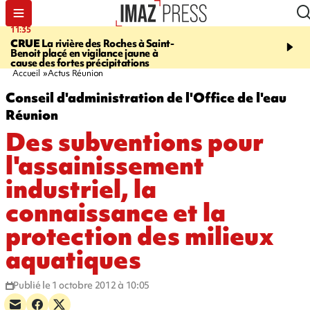
11:35
11:57
CRUE
La rivière des Roches à Saint-
SAINT-DENIS
Le télép
Benoit placé en vigilance jaune à
Papang a repris du servi
cause des fortes précipitations
Accueil
Actus Réunion
Conseil d'administration de l'Office de l'eau
Réunion
Des subventions pour
l'assainissement
industriel, la
connaissance et la
protection des milieux
aquatiques
Publié le 1 octobre 2012 à 10:05