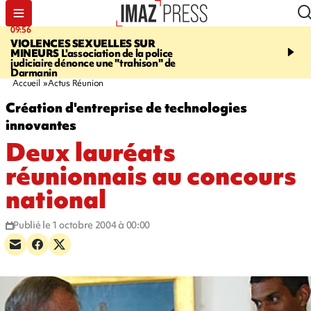
09:56
12:19
VIOLENCES SEXUELLES SUR
SAINT-DENIS
Un hom
MINEURS
L'association de la police
grièvement blessé à cou
judiciaire dénonce une "trahison" de
bouteille dans une baga
Darmanin
Accueil
Actus Réunion
Création d'entreprise de technologies
innovantes
Deux lauréats
réunionnais au concours
national
Publié le 1 octobre 2004 à 00:00