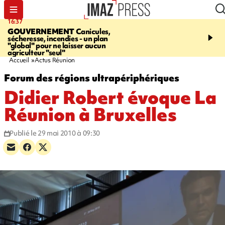
16:37
20:23
GOUVERNEMENT
Canicules,
À RETENIR CE SOIR
H
sécheresse, incendies - un plan
interpellé, coprs retrouv
"global" pour ne laisser aucun
conducteurs, fin de grèv
agriculteur "seul"
maltraités
Accueil
Actus Réunion
Forum des régions ultrapériphériques
Didier Robert évoque La
Réunion à Bruxelles
Publié le 29 mai 2010 à 09:30