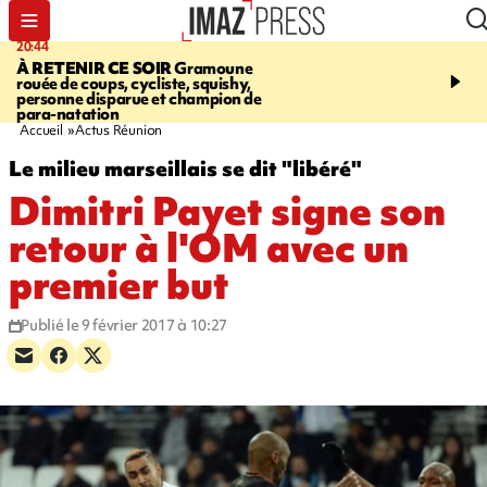
20:44
20:35
À RETENIR CE SOIR
Gramoune
USINE DE BOIS-ROU
rouée de coups, cycliste, squishy,
assure que le ralentisse
personne disparue et champion de
campagne est lié à la fai
para-natation
des cannes
Accueil
Actus Réunion
Le milieu marseillais se dit "libéré"
Dimitri Payet signe son
retour à l'OM avec un
premier but
Publié le 9 février 2017 à 10:27