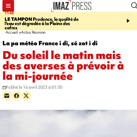
11:48
12:48
LE TAMPON
Prudence, la qualité de
SAINT-PAUL
Nouvelle 
l'eau est dégradée à la Plaine des
Cap Lahoussaye du 10 a
cafres
Accueil
Actus Réunion
La pa météo France i di, sé zot i di
Du soleil le matin mais
des averses à prévoir à
la mi-journée
Publié le 16 avril 2023 à 01:30