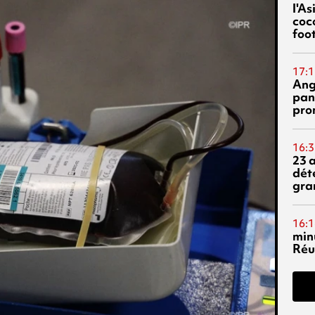
l'A
coc
foo
17:1
Ang
pan
pro
16:3
23 
dét
gra
16:1
min
Réu