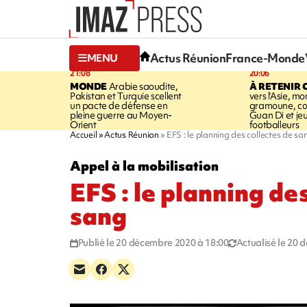
Actus Réunion
France-Monde
MENU
21:08
20:06
MONDE
Arabie saoudite,
À RETENIR 
Pakistan et Turquie scellent
vers l'Asie, mo
un pacte de défense en
gramoune, co
pleine guerre au Moyen-
Guan Di et je
Orient
footballeurs
Accueil
Actus Réunion
EFS : le planning des collectes de sa
Appel à la mobilisation
EFS : le planning de
sang
Publié le 20 décembre 2020 à 18:00
Actualisé le 20 