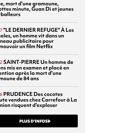
sie, mort d'une gramoune,
ottes minute, Guan Di et jeunes
tballeurs
"LE DERNIER REFUGE"
À Los
7
eles, un homme vit dans un
neau publicitaire pour
mouvoir un film Netflix
SAINT-PIERRE
Un homme de
2
ans mis en examen et placé en
ention après la mort d'une
moune de 84 ans
PRUDENCE
Des cocotes
6
ute vendues chez Carrefour à La
nion risquent d'exploser
PLUS D’INFOS