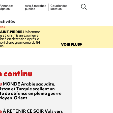
Annonces
Avis & marchés
Courrier des
légales
publics
lecteurs
ectivités
6:32
AINT-PIERRE
Un homme
e 23 ans mis en examen et
lacé en détention après la
ort d'une gramoune de 84
VOIR PLUS
ns
 continu
MONDE
Arabie saoudite,
8
istan et Turquie scellent un
te de défense en pleine guerre
Moyen-Orient
À RETENIR CE SOIR
Vols vers
6