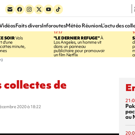
Vidéos
Faits divers
Inforoutes
Météo Réunion
L’actu des coll
17:17
1
CE SOIR
Vols
"LE DERNIER REFUGE"
À
S
rt d'une
Los Angeles, un homme vit
d
cottes minute,
dans un panneau
p
unes
publicitaire pour promouvoir
m
un film Netflix
a
ng
s collectes de
En
21:0
Pak
décembre 2020 à 18:22
pac
au 
20:0