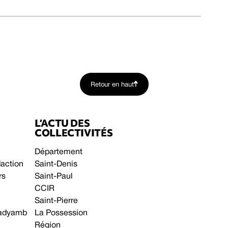
Retour en haut
L’ACTU DES
COLLECTIVITÉS
Département
daction
Saint-Denis
rs
Saint-Paul
CCIR
Saint-Pierre
 gadyamb
La Possession
Région