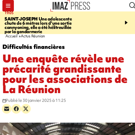
19:05
20:44
SAINT-JOSEPH
Une adolescente
À RETENIR CE SOIR
G
chute de 6 mètres lors d'une sortie
rouée de coups, cycliste,
cannyoning, elle a été hélitreuillée
personne disparue et c
par la gendarmerie
para-natation
Accueil
Actus Réunion
Difficultés financières
Une enquête révèle une
précarité grandissante
pour les associations de
La Réunion
Publié le 30 janvier 2025 à 11:25