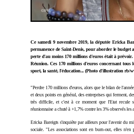
Ce samedi 9 novembre 2019, la députée Ericka Bare
permanence de Saint-Denis, pour aborder le budget a
perte d'au moins 170 millions d'euros était à prévoir.
Réunion. Ces 170 millions d'euros concernant tous les 
sport, la santé, l'éducation... (Photo d'illustration r
"Perdre 170 millions d'euros, alors que le bilan de l'anné
et deux points en général, des entreprises qui ferment, de
très difficile, et c'est à ce moment que l'Etat recule 
réunionnaise a chuté à +1,7% contre les 3% observés les 
Ericka Bareigts s'inquiète par ailleurs pour l'avenir du mi
sociale. "Les associations sont en burn-out, elles n'en p