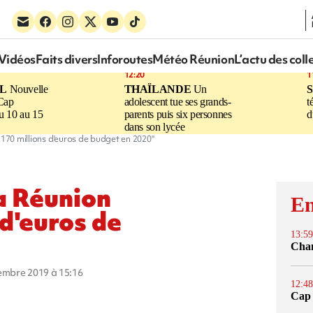
Vidéos
Faits divers
Inforoutes
Météo Réunion
L’actu des coll
12:20
1
UL
Nouvelle
THAÏLANDE
Un
 Cap
adolescent tue ses grands-
t
u 10 au 15
parents puis six personnes
d
dans son lycée
 170 millions d'euros de budget en 2020"
La Réunion
En
 d'euros de
13:59
Cham
vembre 2019 à 15:16
12:48
Cap 