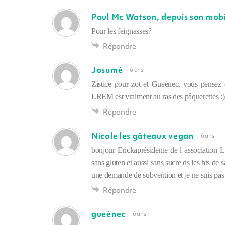
Paul Mc Watson, depuis son mobi
Pour les feignasses?
Répondre
Josumé
6 ans
Zistice pour zot et Gueénec, vous pensez
LREM est vraiment au ras des pâquerettes :)
Répondre
Nicole les gâteaux vegan
6 ans
bonjour Erickaprésidente de l association 
sans gluten et aussi sans sucre ds les hts d
une demande de subvention et je ne suis pas s
Répondre
gueénec
6 ans