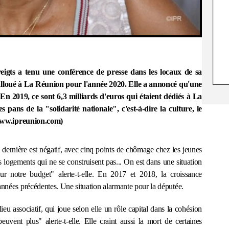
igts a tenu une conférence de presse dans les locaux de sa
lloué à La Réunion pour l'année 2020. Elle a annoncé qu'une
 En 2019, ce sont 6,3 milliards d'euros qui étaient dédiés à La
pans de la "solidarité nationale", c'est-à-dire la culture, le
b/www.ipreunion.com)
e dernière est négatif, avec cinq points de chômage chez les jeunes
s logements qui ne se construisent pas... On est dans une situation
sur notre budget" alerte-t-elle. En 2017 et 2018, la croissance
années précédentes. Une situation alarmante pour la députée.
lieu associatif, qui joue selon elle un rôle capital dans la cohésion
euvent plus" alerte-t-elle. Elle craint aussi la mort de certaines