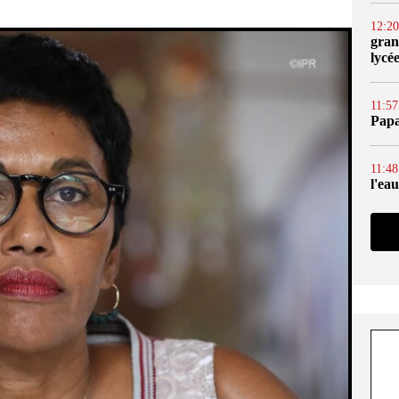
12:20
gran
lycé
11:57
Papa
11:48
l'ea