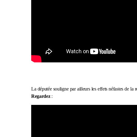
La députée souligne par ailleurs les effets néfastes de la 
Regardez
: