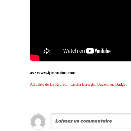
as / www.ipreunion.com
Actualité de La Réunion, Ericka Bareigts, Outre-mer, Budget