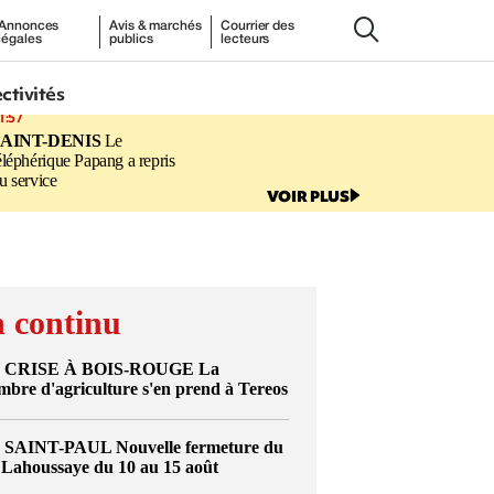
Annonces
Avis & marchés
Courrier des
légales
publics
lecteurs
ectivités
1:57
SAINT-DENIS
Le
éléphérique Papang a repris
u service
VOIR PLUS
 continu
CRISE À BOIS-ROUGE
La
bre d'agriculture s'en prend à Tereos
SAINT-PAUL
Nouvelle fermeture du
Lahoussaye du 10 au 15 août