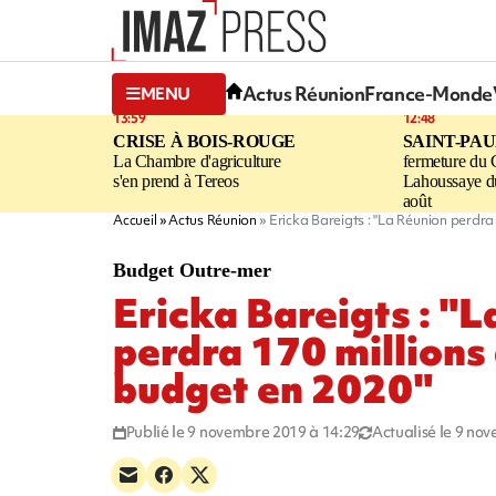
Actus Réunion
France-Monde
MENU
13:59
12:48
CRISE À BOIS-ROUGE
SAINT-PA
La Chambre d'agriculture
fermeture du
s'en prend à Tereos
Lahoussaye d
août
Accueil
Actus Réunion
Ericka Bareigts : "La Réunion perdra
Budget Outre-mer
Ericka Bareigts : "
perdra 170 millions
budget en 2020"
Publié le 9 novembre 2019 à 14:29
Actualisé le 9 no