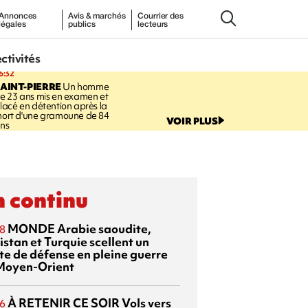
Annonces
Avis & marchés
Courrier des
légales
publics
lecteurs
ectivités
6:32
AINT-PIERRE
Un homme
e 23 ans mis en examen et
lacé en détention après la
ort d'une gramoune de 84
VOIR PLUS
ns
 continu
MONDE
Arabie saoudite,
8
istan et Turquie scellent un
te de défense en pleine guerre
Moyen-Orient
À RETENIR CE SOIR
Vols vers
6