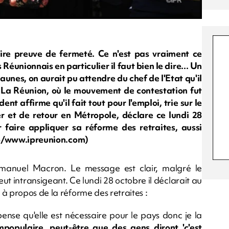
re preuve de fermeté. Ce n'est pas vraiment ce
Réunionnais en particulier il faut bien le dire... Un
unes, on aurait pu attendre du chef de l'Etat qu'il
 La Réunion, où le mouvement de contestation fut
ent affirme qu'il fait tout pour l'emploi, trie sur le
er et de retour en Métropole, déclare ce lundi 28
 faire appliquer sa réforme des retraites, aussi
 rb/www.ipreunion.com)
anuel Macron. Le message est clair, malgré le
ut intransigeant. Ce lundi 28 octobre il déclarait au
à propos de la réforme des retraites :
pense qu'elle est nécessaire pour le pays donc je la
populaire, peut-être que des gens diront 'c'est