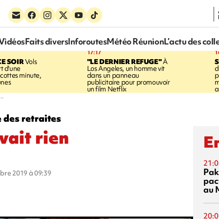
Vidéos
Faits divers
Inforoutes
Météo Réunion
L’actu des coll
17:17
1
CE SOIR
Vols
"LE DERNIER REFUGE"
À
S
rt d'une
Los Angeles, un homme vit
d
cottes minute,
dans un panneau
p
unes
publicitaire pour promouvoir
m
un film Netflix
a
..
 des retraites
vait rien
En
21:0
Pak
obre 2019 à 09:39
pac
au 
20:0