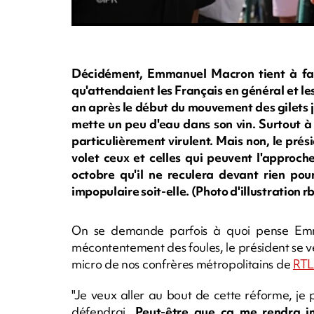
Décidément, Emmanuel Macron tient à fai
qu'attendaient les Français en général et les 
an après le début du mouvement des gilets ja
mette un peu d'eau dans son vin. Surtout à
particulièrement virulent. Mais non, le présid
volet ceux et celles qui peuvent l'approch
octobre qu'il ne reculera devant rien pour
impopulaire soit-elle. (Photo d'illustration
On se demande parfois à quoi pense Emm
mécontentement des foules, le président se ve
micro de nos confrères métropolitains de
RTL
"Je veux aller au bout de cette réforme, je 
défendrai.
Peut-être que ça me rendra im