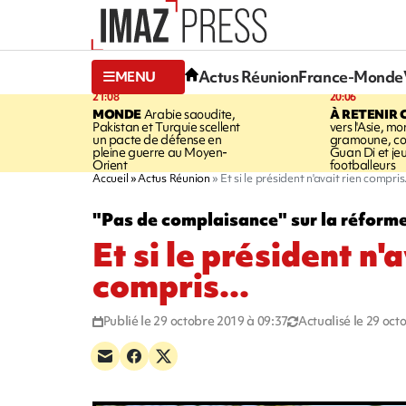
Actus Réunion
France-Monde
MENU
21:08
20:06
MONDE
Arabie saoudite,
À RETENIR 
Pakistan et Turquie scellent
vers l'Asie, mo
un pacte de défense en
gramoune, co
pleine guerre au Moyen-
Guan Di et je
Orient
footballeurs
Accueil
Actus Réunion
Et si le président n'avait rien compris.
"Pas de complaisance" sur la réforme
Et si le président n'a
compris...
Publié le 29 octobre 2019 à 09:37
Actualisé le 29 oct