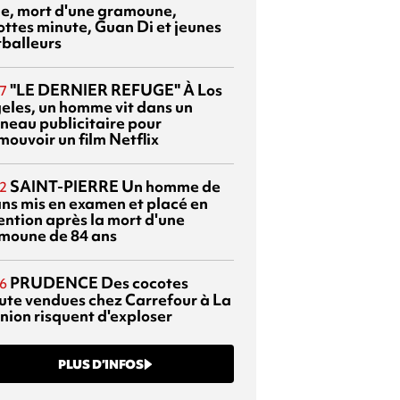
sie, mort d'une gramoune,
ottes minute, Guan Di et jeunes
tballeurs
"LE DERNIER REFUGE"
À Los
7
eles, un homme vit dans un
neau publicitaire pour
mouvoir un film Netflix
SAINT-PIERRE
Un homme de
2
ans mis en examen et placé en
ention après la mort d'une
moune de 84 ans
PRUDENCE
Des cocotes
6
ute vendues chez Carrefour à La
nion risquent d'exploser
PLUS D’INFOS