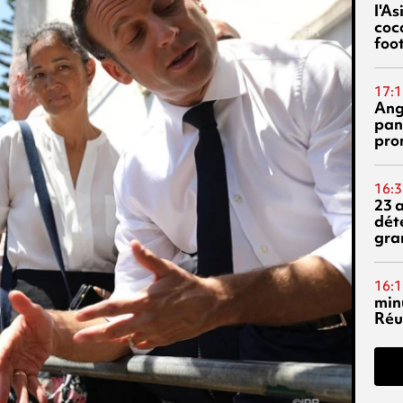
l'A
coc
foo
17:1
Ang
pan
pro
16:3
23 
dét
gra
16:1
min
Réu