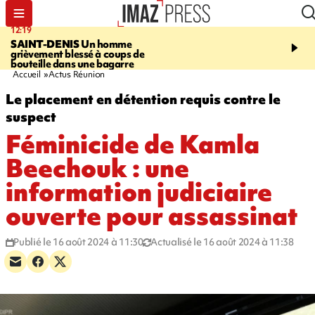
12:19
20:01
SAINT-DENIS
Un homme
A RETENIR CE SOIR
Ac
grièvement blessé à coups de
travail, bagarre à la gar
bouteille dans une bagarre
requin et Christophe L
Accueil
Actus Réunion
Le placement en détention requis contre le
suspect
Féminicide de Kamla
Beechouk : une
information judiciaire
ouverte pour assassinat
Publié le 16 août 2024 à 11:30
Actualisé le 16 août 2024 à 11:38