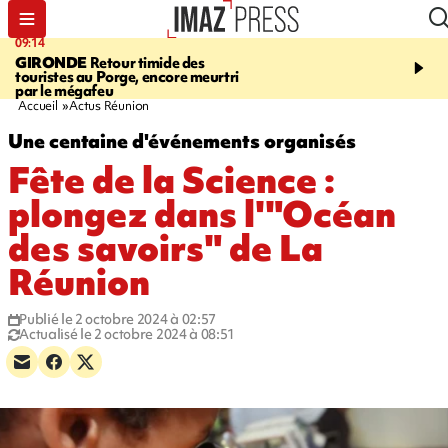
09:14
13:09
GIRONDE
Retour timide des
CONFLIT
Des échanges
touristes au Porge, encore meurtri
font cinq morts en Ukrai
par le mégafeu
Russie
Accueil
Actus Réunion
Une centaine d'événements organisés
Fête de la Science :
plongez dans l'"Océan
des savoirs" de La
Réunion
Publié le 2 octobre 2024 à 02:57
Actualisé le 2 octobre 2024 à 08:51