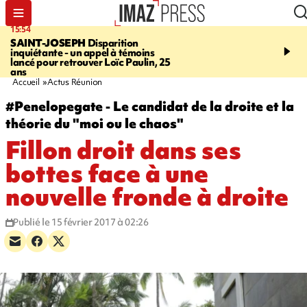
15:54
17:52
SAINT-JOSEPH
Disparition
SAINT-DENIS
Le Barac
inquiétante - un appel à témoins
dimanche pour l'arrivée
lancé pour retrouver Loïc Paulin, 25
cycliste
ans
Accueil
Actus Réunion
#Penelopegate - Le candidat de la droite et la
théorie du "moi ou le chaos"
Fillon droit dans ses
bottes face à une
nouvelle fronde à droite
Publié le 15 février 2017 à 02:26