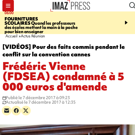
06:00
08:37
FOURNITURES
REQUIN BOULEDOG
SCOLAIRES
Quand les professeurs
APERÇU
La flamme rou
des écoles mettent la main à la poche
maintenue pendant 48 h
pour bien enseigner
l'Étang-Salé
Accueil
Actus Réunion
[VIDÉOS] Pour des faits commis pendant le
conflit sur la convention cannes
Frédéric Vienne
(FDSEA) condamné à 5
000 euros d'amende
Publié le 7 décembre 2017 à 09:23
Actualisé le 7 décembre 2017 à 12:35