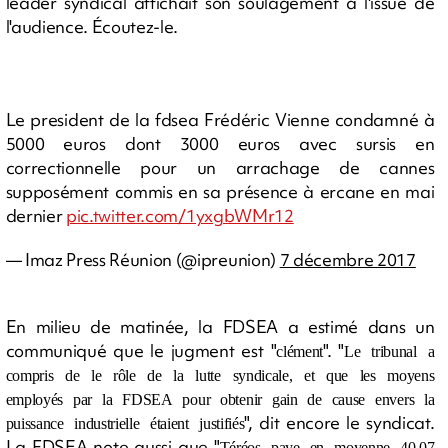
leader syndical affichait son soulagement à l'issue de
l'audience. Écoutez-le.
Le president de la fdsea Frédéric Vienne condamné à
5000 euros dont 3000 euros avec sursis en
correctionnelle pour un arrachage de cannes
supposément commis en sa présence à ercane en mai
dernier
pic.twitter.com/1yxgbWMr12
— Imaz Press Réunion (@ipreunion)
7 décembre 2017
En milieu de matinée, la FDSEA a estimé dans un
communiqué que le jugment est "
". "
clément
Le tribunal a
compris de le rôle de la lutte syndicale, et que les moyens
employés par la FDSEA pour obtenir gain de cause envers la
", dit encore le syndicat.
puissance industrielle étaient justifiés
La FDSEA note aussi que "
Téréos paye en moyenne 40,07