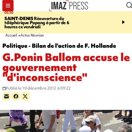
05:30
07:00
SAINT-DENIS
Réouverture du
LA MÉTÉO DAPRÉ M
téléphérique Papang à partir de 6
ROSINA
Un vendredi so
heures ce vendredi
Accueil
Actus Réunion
Politique - Bilan de l'action de F. Hollande
G.Ponin Ballom accuse le
gouvernement
"d'inconscience"
Publié le 10 décembre 2012 à 09:22