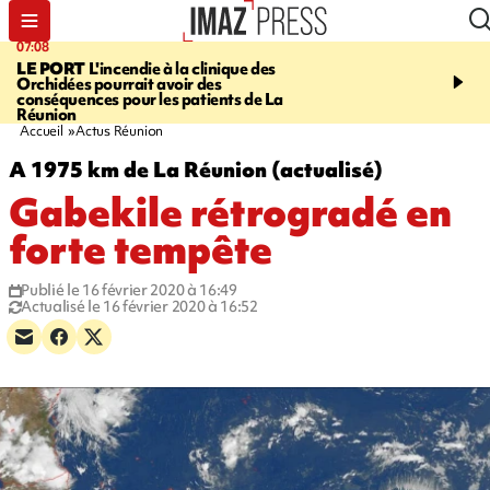
07:08
09:56
LE PORT
L'incendie à la clinique des
VIOLENCES SEXUELL
Orchidées pourrait avoir des
MINEURS
L'association 
conséquences pour les patients de La
judiciaire dénonce une "
Réunion
Darmanin
Accueil
Actus Réunion
A 1975 km de La Réunion (actualisé)
Gabekile rétrogradé en
forte tempête
Publié le 16 février 2020 à 16:49
Actualisé le 16 février 2020 à 16:52