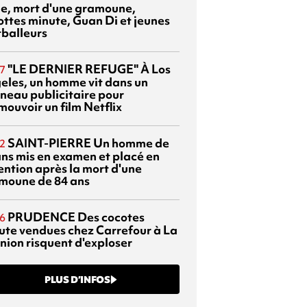
sie, mort d'une gramoune,
ottes minute, Guan Di et jeunes
tballeurs
"LE DERNIER REFUGE"
À Los
7
eles, un homme vit dans un
neau publicitaire pour
mouvoir un film Netflix
SAINT-PIERRE
Un homme de
2
ans mis en examen et placé en
ention après la mort d'une
moune de 84 ans
PRUDENCE
Des cocotes
6
ute vendues chez Carrefour à La
nion risquent d'exploser
PLUS D’INFOS