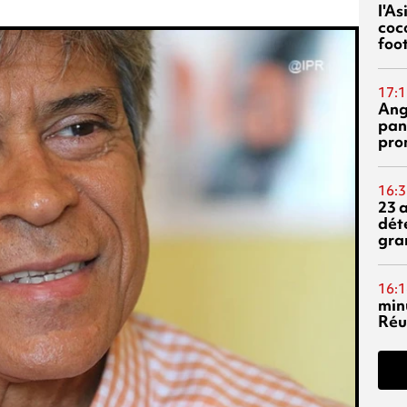
l'A
coc
foo
17:1
Ang
pan
pro
16:3
23 
dét
gra
16:1
min
Réu