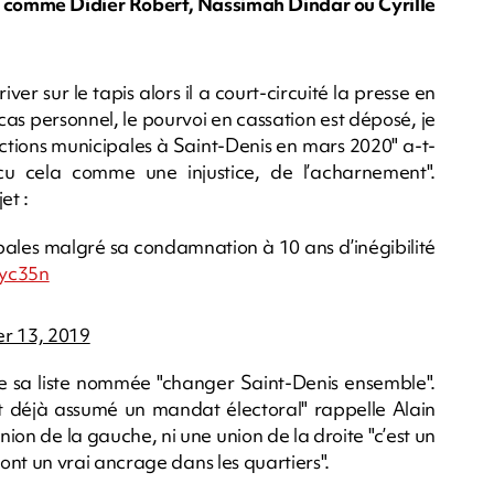
ue comme Didier Robert, Nassimah Dindar ou Cyrille
ver sur le tapis alors il a court-circuité la presse en
as personnel, le pourvoi en cassation est déposé, je
lections municipales à Saint-Denis en mars 2020" a-t-
cu cela comme une injustice, de l’acharnement".
et :
ales malgré sa condamnation à 10 ans d’inégibilité
zyc35n
r 13, 2019
te sa liste nommée "changer Saint-Denis ensemble".
nt déjà assumé un mandat électoral" rappelle Alain
ion de la gauche, ni une union de la droite "c’est un
t un vrai ancrage dans les quartiers".