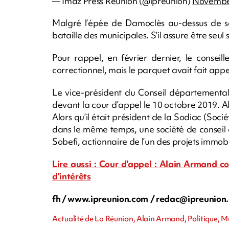
— Imaz Press Réunion (@ipreunion)
Novembe
Malgré l’épée de Damoclès au-dessus de s
bataille des municipales. S’il assure être seul 
Pour rappel, en février dernier, le conseil
correctionnel, mais le parquet avait fait appe
Le vice-président du Conseil départemental
devant la cour d’appel le 10 octobre 2019. Al
Alors qu’il était président de la Sodiac (So
dans le même temps, une société de conseil do
Sobefi, actionnaire de l’un des projets immobi
Lire aussi : Cour d'appel : Alain Armand co
d'intérêts
fh / www.ipreunion.com
/
redac@ipreunion
Actualité de La Réunion, Alain Armand, Politique, 