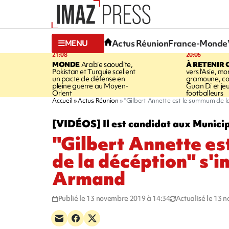
Actus Réunion
France-Monde
MENU
21:08
20:06
MONDE
Arabie saoudite,
À RETENIR 
Pakistan et Turquie scellent
vers l'Asie, mo
un pacte de défense en
gramoune, co
pleine guerre au Moyen-
Guan Di et je
Orient
footballeurs
Accueil
Actus Réunion
"Gilbert Annette est le summum de l
[VIDÉOS] Il est candidat aux Municip
"Gilbert Annette e
de la décéption" s'i
Armand
Publié le 13 novembre 2019 à 14:34
Actualisé le 13 