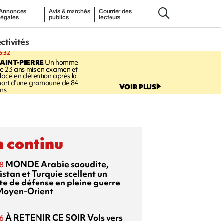
Annonces
Avis & marchés
Courrier des
légales
publics
lecteurs
ectivités
6:32
AINT-PIERRE
Un homme
e 23 ans mis en examen et
lacé en détention après la
ort d'une gramoune de 84
VOIR PLUS
ns
 continu
MONDE
Arabie saoudite,
8
istan et Turquie scellent un
te de défense en pleine guerre
Moyen-Orient
À RETENIR CE SOIR
Vols vers
6