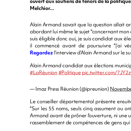
ouvert aux soutiens de ténors de la politiq
Melchior...
Alain Armand savait que la question allait arri
abordant lui même le sujet "concernant mon c
suis éligible donc oui, je suis candidat aux é
il commencé avant de poursuivre "j’ai vé
Regardez
l’interview d’Alain Armand sur le suj
Alain Armand candidat aux élections municip
#LaRéunion
#Politique
pic.twitter.com/7JY2
— Imaz Press Réunion (@ipreunion)
Novembe
Le conseiller départemental présente ensui
"Sur les 55 noms, seuls cinq assument ou o
Armand avant de prôner l’ouverture, ni une un
rassemblement de compétences de gens qui on