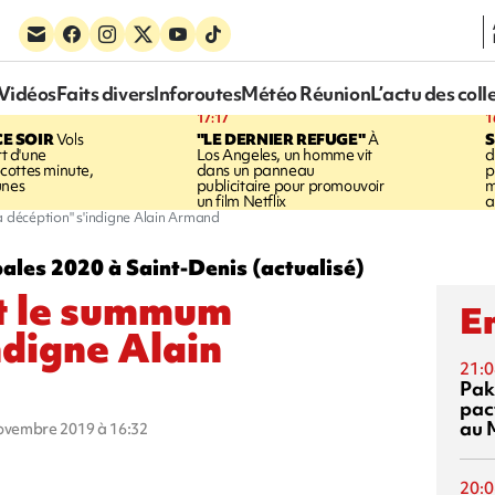
Vidéos
Faits divers
Inforoutes
Météo Réunion
L’actu des coll
17:17
1
CE SOIR
Vols
"LE DERNIER REFUGE"
À
S
rt d'une
Los Angeles, un homme vit
d
cottes minute,
dans un panneau
p
unes
publicitaire pour promouvoir
m
un film Netflix
a
a décéption" s'indigne Alain Armand
ales 2020 à Saint-Denis (actualisé)
st le summum
En
ndigne Alain
21:0
Pak
pac
au 
novembre 2019 à 16:32
20:0