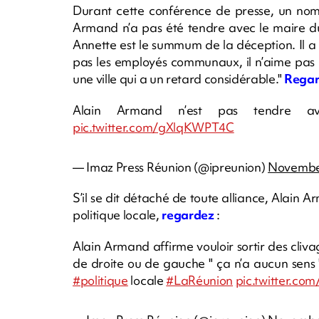
Durant cette conférence de presse, un nom 
Armand n’a pas été tendre avec le maire du
Annette est le summum de la déception. Il a
pas les employés communaux, il n’aime pas l
une ville qui a un retard considérable."
Rega
Alain Armand n’est pas tendre a
pic.twitter.com/gXlqKWPT4C
— Imaz Press Réunion (@ipreunion)
Novembe
S’il se dit détaché de toute alliance, Alain 
politique locale,
regardez
:
Alain Armand affirme vouloir sortir des cliv
de droite ou de gauche " ça n’a aucun sens " 
#politique
locale
#LaRéunion
pic.twitter.c