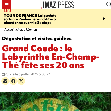
15:45
20:17
TOUR DE FRANCE
La lauréate
À RETENIR CE SOIR
Sé
sortante Pauline Ferrand-Prévot
routière, concours de nou
abandonne avant la 8e étape
du littoral fermée, courr
Darmanin et évacuation
Accueil
Actus Réunion
Dégustation et visites guidées
Grand Coude : le
Labyrinthe En-Champ-
Thé fête ses 20 ans
Publié le 3 juillet 2025 à 08:22