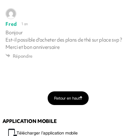
Fred
1 an
Bonjour
Est-il possible d'acheter des plans de thé sur place svp ?
Merci et bon anniversaire
Répondre
Retour en haut
APPLICATION MOBILE
Télécharger l’application mobile