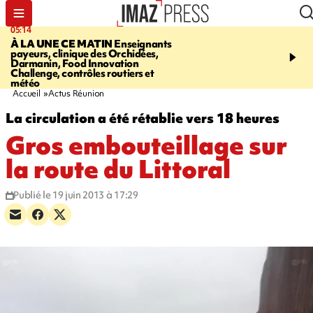
05:14
07:08
À LA UNE CE MATIN
Enseignants
LE PORT
L'incendie à la
payeurs, clinique des Orchidées,
Orchidées pourrait avoi
Darmanin, Food Innovation
conséquences pour les p
Challenge, contrôles routiers et
Réunion
météo
Accueil
Actus Réunion
La circulation a été rétablie vers 18 heures
Gros embouteillage sur
la route du Littoral
Publié le 19 juin 2013 à 17:29