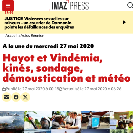
13:49
17:59
JUSTICE
Violences sexuelles sur
INFOROUTE
Marathon 
mineurs - un courrier de Darmanin
Corniche - la route du L
pointe les défaillances des enquêtes
ce dimanche matin dans 
Nord-Ouest
Accueil
Actus Réunion
A la une du mercredi 27 mai 2020
Hayot et Vindémia,
kinés, sondage,
démoustication et météo
Publié le 27 mai 2020 à 00:18
Actualisé le 27 mai 2020 à 06:26