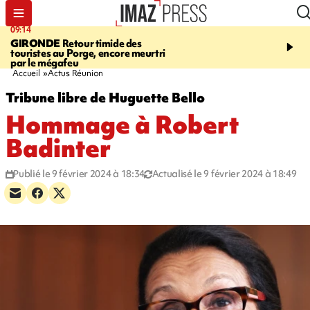
09:14
13:09
GIRONDE
Retour timide des
CONFLIT
Des échanges
touristes au Porge, encore meurtri
font cinq morts en Ukrai
par le mégafeu
Russie
Accueil
Actus Réunion
Tribune libre de Huguette Bello
Hommage à Robert
Badinter
Publié le 9 février 2024 à 18:34
Actualisé le 9 février 2024 à 18:49