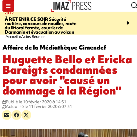
20:17
08:26
À RETENIR CE SOIR
Sécurité
SALAZIE
Cascade blanc
routière, concours de nouilles, route
rencontre d'un géant d
du littoral fermée, courrier de
Photos et vidéos sur notr
Darmanin et évacuation au volcan
Accueil
Actus Réunion
Affaire de la Médiathèque Cimendef
Huguette Bello et Ericka
Bareigts condamnées
pour avoir "causé un
dommage à la Région"
Publié le 10 février 2020 à 14:51
Actualisé le 11 février 2020 à 07:31