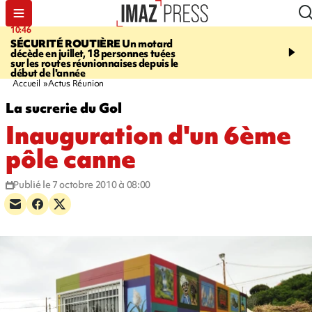
10:46
13:49
SÉCURITÉ ROUTIÈRE
Un motard
JUSTICE
Violences sexu
décède en juillet, 18 personnes tuées
mineurs - un courrier d
sur les routes réunionnaises depuis le
pointe les défaillances 
début de l'année
Accueil
Actus Réunion
La sucrerie du Gol
Inauguration d'un 6ème
pôle canne
Publié le 7 octobre 2010 à 08:00