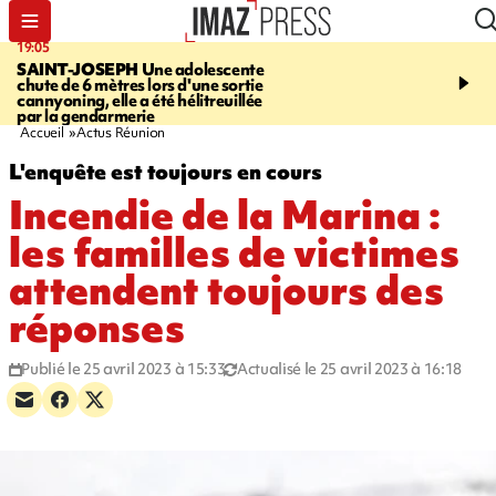
19:05
20:44
SAINT-JOSEPH
Une adolescente
À RETENIR CE SOIR
G
chute de 6 mètres lors d'une sortie
rouée de coups, cycliste,
cannyoning, elle a été hélitreuillée
personne disparue et c
par la gendarmerie
para-natation
Accueil
Actus Réunion
L'enquête est toujours en cours
Incendie de la Marina :
les familles de victimes
attendent toujours des
réponses
Publié le 25 avril 2023 à 15:33
Actualisé le 25 avril 2023 à 16:18