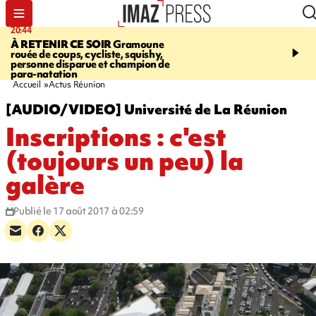
20:44
20:35
À RETENIR CE SOIR
Gramoune
USINE DE BOIS-ROU
rouée de coups, cycliste, squishy,
assure que le ralentisse
personne disparue et champion de
campagne est lié à la fai
para-natation
des cannes
Accueil
Actus Réunion
[AUDIO/VIDEO] Université de La Réunion
Inscriptions : c'est
(toujours un peu) la
galère
Publié le 17 août 2017 à 02:59