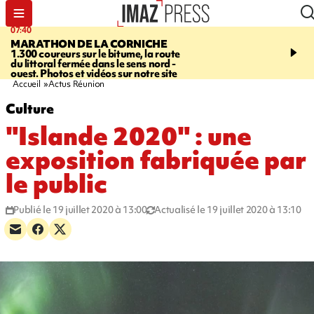
07:40
10:33
MARATHON DE LA CORNICHE
ASSOCIATIONS
Protec
1.300 coureurs sur le bitume, la route
l’enfance - une nouvelle
du littoral fermée dans le sens nord -
Stop VIF organisée à La
ouest. Photos et vidéos sur notre site
Accueil
Actus Réunion
Culture
"Islande 2020" : une
exposition fabriquée par
le public
Publié le 19 juillet 2020 à 13:00
Actualisé le 19 juillet 2020 à 13:10