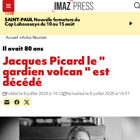
12:48
14:23
SAINT-PAUL
Nouvelle fermeture du
AFRIQUE DU SUD
Aprè
Cap Lahoussaye du 10 au 15 août
massif de migrants, la p
main-d'œuvre dans la na
ciel
Accueil
Actus Réunion
Il avait 80 ans
Jacques Picard le "
gardien volcan " est
décédé
Publié le 8 juillet 2020 à 14:12
Actualisé le 8 juillet 2020 à 14:37