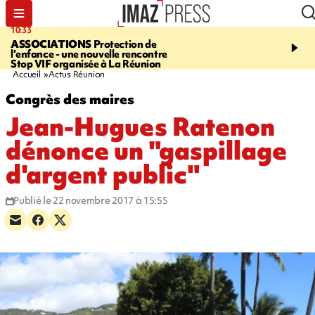
10:33
15:03
ASSOCIATIONS
Protection de
CANADA
Vaste feu de 
l’enfance - une nouvelle rencontre
l'ouest du pays, 20.000 
Stop VIF organisée à La Réunion
l'état d'urgence déclaré
Accueil
Actus Réunion
Congrès des maires
Jean-Hugues Ratenon
dénonce un "gaspillage
d'argent public"
Publié le 22 novembre 2017 à 15:55