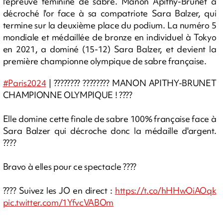
l'épreuve féminine de sabre. Manon Apithy-Brunet a
décroché l'or face à sa compatriote Sara Balzer, qui
termine sur la deuxième place du podium. La numéro 5
mondiale et médaillée de bronze en individuel à Tokyo
en 2021, a dominé (15-12) Sara Balzer, et devient la
première championne olympique de sabre française.
#Paris2024
| ???????? ???????? MANON APITHY-BRUNET
CHAMPIONNE OLYMPIQUE ! ????
Elle domine cette finale de sabre 100% française face à
Sara Balzer qui décroche donc la médaille d'argent.
????
Bravo à elles pour ce spectacle ????
???? Suivez les JO en direct :
https://t.co/hHHwOiAOqk
pic.twitter.com/1YfvcVABOm