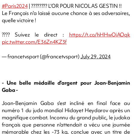
#Paris2024
| ???????? L'OR POUR NICOLAS GESTIN !!
Le Français n'a laissé aucune chance à ses adversaires,
quelle victoire !
???? Suivez le direct :
https://t.co/hHHwOiAOqk
pic.twitter.com/E36Zn4KZ3f
— francetvsport (@francetvsport)
July 29, 2024
- Une belle médaille d'argent pour Joan-Benjamin
Gaba -
Joan-Benjamin Gaba s'est incliné en final face au
numéro 1 du judo mondial
Hidayet Heydarov après un
magnifique combat.
Inconnu du grand public, le judoka
français que personne n'attendait a vécu une journée
mémorable chez les -73 kg, conclue avec un titre de