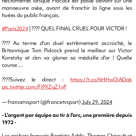
hectomètres lorsque Pidcock est passé devant sur une
manoeuvre osée, avant de franchir la ligne sous les
huées du public français.
#Paris2024
| ???? QUEL FINAL CRUEL POUR VICTOR !
???? Au terme d'un duel extrêmement accroché, le
Britannique Tom Pidcock prend le meilleur sur Victor
Koretzky et s'en va glaner sa médaille d'or ! Quelle
course ...
????Suivez le direct :
https://t.co/hHHwOiAOqk
pic.twitter.com/FjPXZgZ1vP
— francetvsport (@francetvsport)
July 29, 2024
- L'argent par équipe au tir à l'arc, une première depuis
1972 -
Les archers français Baptiste Addis, Thomas Chirault et