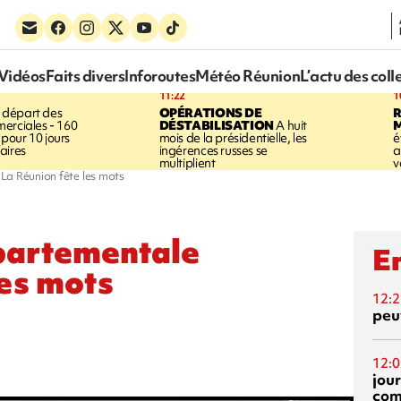
Vidéos
Faits divers
Inforoutes
Météo Réunion
L’actu des coll
11:22
1
 départ des
OPÉRATIONS DE
R
erciales - 160
DÉSTABILISATION
A huit
pour 10 jours
mois de la présidentielle, les
é
aires
ingérences russes se
a
multiplient
v
La Réunion fête les mots
partementale
En
les mots
12:2
peuv
12:0
jou
com