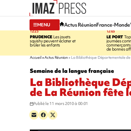
Actus Réunion
France-Monde
MENU
12:23
12:03
PRUDENCE
Les jouets
LE PORT
Top
squishy peuvent éclater et
journées comm
brûler les enfants
commerçants 
de bonnes aff
Accueil
Actus Réunion
La Bibliothèque Départementale de 
Semaine de la langue française
La Bibliothèque Dé
de La Réunion fête 
Publié le 11 mars 2010 à 00:01