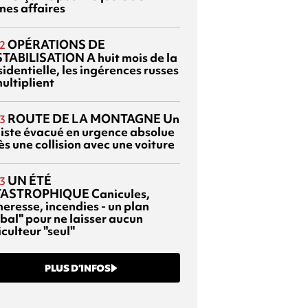
nes affaires
OPÉRATIONS DE
2
TABILISATION
A huit mois de la
identielle, les ingérences russes
ultiplient
ROUTE DE LA MONTAGNE
Un
3
liste évacué en urgence absolue
s une collision avec une voiture
UN ÉTÉ
3
TASTROPHIQUE
Canicules,
heresse, incendies - un plan
bal" pour ne laisser aucun
culteur "seul"
PLUS D’INFOS