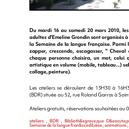
Du mardi 16 au samedi 20 mars 2010, les a
adultes d'Emeline Grondin sont organisés à
la Semaine de la langue française. Parmi l
zapper, crescendo, escagasser, " Cheval d
chaque personne choisira, un mot, celui q
artistique en volume (mobile, tableau...) se
collage, peinture).
Les ateliers se déroulent de 13H30 à 16H
(BDR) située au 52, rue Roland Garros à Sain
Ateliers gratuits, réservations souhaitées au 
ateliers , BDR , Biblioth&egrave;que D&eacute;
Semaine de la langue fran&ccedil;aise , animations ,