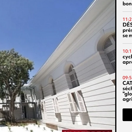
bon
11:2
DÉS
prés
se m
10:1
cyc
aprè
09:5
CA
séc
"glo
agri