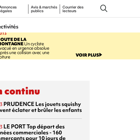
Annonces
Avis & marchés
Courrier des
légales
publics
lecteurs
ectivités
0:13
OUTE DE LA
MONTAGNE
Un cycliste
vacué en urgence absolue
près une collision avec une
VOIR PLUS
oiture
 continu
PRUDENCE
Les jouets squishy
3
ent éclater et brûler les enfants
LE PORT
Top départ des
3
rnées commerciales - 160
merçants pour 10 jours de