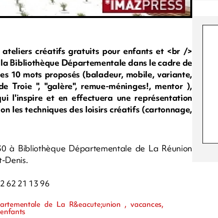
teliers créatifs gratuits pour enfants et <br />
 la Bibliothèque Départementale dans le cadre de
es 10 mots proposés (baladeur, mobile, variante,
e Troie ", "galère", remue-méninges!, mentor ),
ui l'inspire et en effectuera une représentation
lon les techniques des loisirs créatifs (cartonnage,
30 à Bibliothèque Départementale de La Réunion
t-Denis.
02 62 21 13 96
partementale de La R&eacute;union , vacances,
 enfants