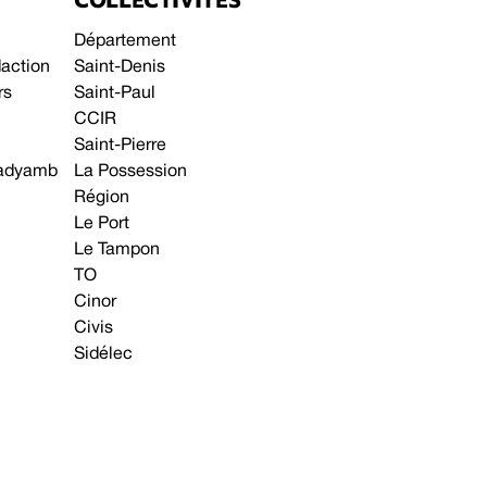
Département
daction
Saint-Denis
rs
Saint-Paul
CCIR
Saint-Pierre
 gadyamb
La Possession
Région
Le Port
Le Tampon
TO
Cinor
Civis
Sidélec
Annonces légales
Avis & Marchés publics