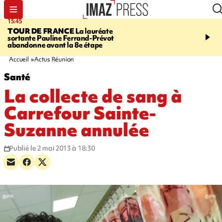
15:45
20:17
TOUR DE FRANCE
La lauréate
À RETENIR CE SOIR
Sé
sortante Pauline Ferrand-Prévot
routière, concours de nou
abandonne avant la 8e étape
du littoral fermée, courr
Darmanin et évacuation
Accueil
Actus Réunion
Santé
La collecte de sang à
Carrefour Sainte-
Suzanne annulée
Publié le 2 mai 2013 à 18:30