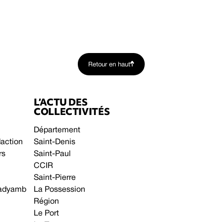
Retour en haut
L’ACTU DES
COLLECTIVITÉS
Département
daction
Saint-Denis
rs
Saint-Paul
CCIR
Saint-Pierre
 gadyamb
La Possession
Région
Le Port