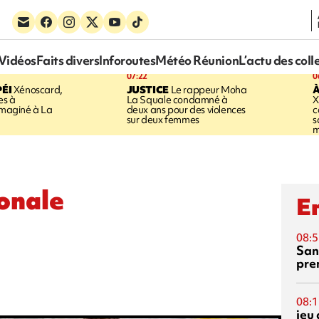
Vidéos
Faits divers
Inforoutes
Météo Réunion
L’actu des coll
07:22
0
ÉI
Xénoscard,
JUSTICE
Le rappeur Moha
À
es à
La Squale condamné à
X
 imaginé à La
deux ans pour des violences
c
sur deux femmes
s
m
onale
En
08:5
San
pre
08:1
jeu 