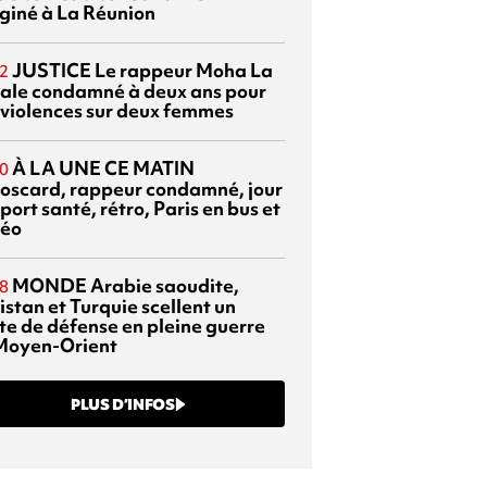
giné à La Réunion
JUSTICE
Le rappeur Moha La
2
ale condamné à deux ans pour
 violences sur deux femmes
À LA UNE CE MATIN
0
oscard, rappeur condamné, jour
port santé, rétro, Paris en bus et
éo
MONDE
Arabie saoudite,
8
istan et Turquie scellent un
te de défense en pleine guerre
Moyen-Orient
PLUS D’INFOS