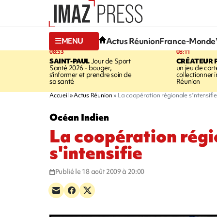
Actus Réunion
France-Monde
MENU
08:53
08:11
SAINT-PAUL
Jour de Sport
CRÉATEUR P
Santé 2026 - bouger,
un jeu de cart
s’informer et prendre soin de
collectionner
sa santé
Réunion
Accueil
Actus Réunion
La coopération régionale s'intensifie
Océan Indien
La coopération régi
s'intensifie
Publié le 18 août 2009 à 20:00