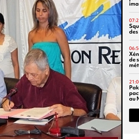
ima
07:2
Squ
des
06:5
Xén
de s
mét
21:0
Pak
pac
au 