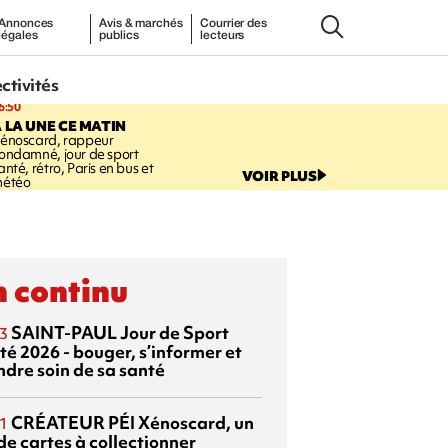
Annonces
Avis & marchés
Courrier des
légales
publics
lecteurs
ectivités
6:50
 LA UNE CE MATIN
énoscard, rappeur
ondamné, jour de sport
anté, rétro, Paris en bus et
VOIR PLUS
étéo
 continu
SAINT-PAUL
Jour de Sport
3
té 2026 - bouger, s’informer et
ndre soin de sa santé
CRÉATEUR PÉI
Xénoscard, un
1
de cartes à collectionner