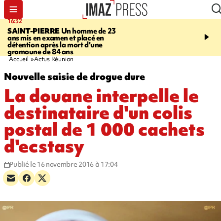
16:32
21:08
SAINT-PIERRE
Un homme de 23
MONDE
Arabie saoudit
ans mis en examen et placé en
et Turquie scellent un p
détention après la mort d'une
défense en pleine guerr
gramoune de 84 ans
Orient
Accueil
Actus Réunion
Nouvelle saisie de drogue dure
La douane interpelle le
destinataire d'un colis
postal de 1 000 cachets
d'ecstasy
Publié le 16 novembre 2016 à 17:04