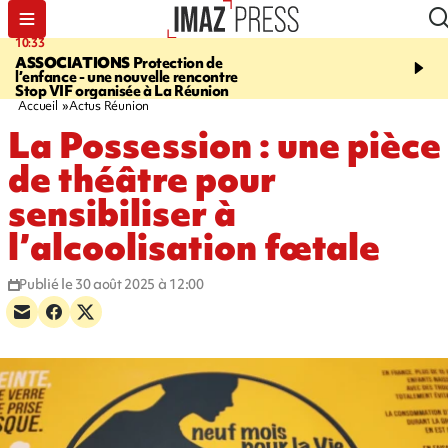
10:33
15:03
ASSOCIATIONS
Protection de
CANADA
Vaste feu de 
l’enfance - une nouvelle rencontre
l'ouest du pays, 20.000 
Stop VIF organisée à La Réunion
l'état d'urgence déclaré
Accueil
Actus Réunion
La Possession : une pièce
de théâtre pour
sensibiliser à
l’alcoolisation fœtale
Publié le 30 août 2025 à 12:00