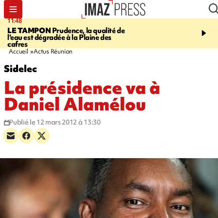
11:48
12:48
LE TAMPON
Prudence, la qualité de
SAINT-PAUL
Nouvelle 
l'eau est dégradée à la Plaine des
Cap Lahoussaye du 10 a
cafres
Accueil
Actus Réunion
Sidelec
La présidence va à
Daniel Alamélou
Publié le 12 mars 2012 à 13:30