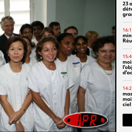
23 
dét
gra
16:1
min
Réu
15:4
mois
l'o
d'ac
14:2
mas
mai
ciel