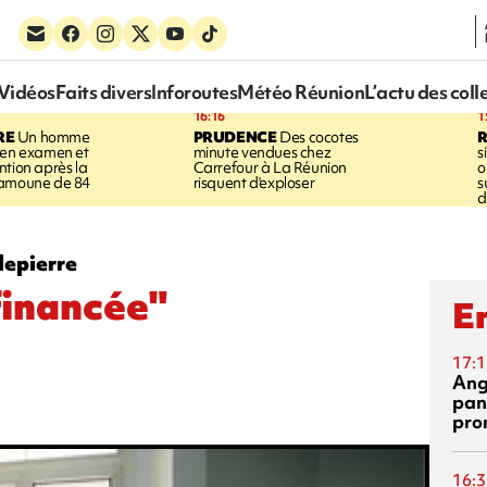
Vidéos
Faits divers
Inforoutes
Météo Réunion
L’actu des coll
16:16
1
RE
Un homme
PRUDENCE
Des cocotes
 en examen et
minute vendues chez
s
ntion après la
Carrefour à La Réunion
o
ramoune de 84
risquent d'exploser
s
d
lepierre
financée"
En
17:1
Ang
pan
pro
16:3