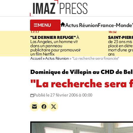
Actus Réunion
France-Monde
MENU
17:17
16:32
"LE DERNIER REFUGE"
À
SAINT-PIER
Los Angeles, un homme vit
de 23 ans mis
dans un panneau
placé en déte
publicitaire pour promouvoir
mort d'une g
un film Netflix
ans
Accueil
Actus Réunion
"La recherche sera financée"
Dominique de Villepin au CHD de Bel
"La recherche sera 
Publié le 27 février 2006 à 00:00