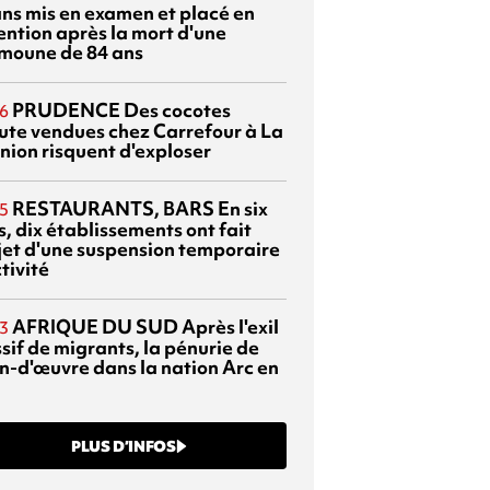
ans mis en examen et placé en
ention après la mort d'une
moune de 84 ans
PRUDENCE
Des cocotes
6
ute vendues chez Carrefour à La
nion risquent d'exploser
RESTAURANTS, BARS
En six
5
, dix établissements ont fait
bjet d'une suspension temporaire
tivité
AFRIQUE DU SUD
Après l'exil
3
sif de migrants, la pénurie de
n-d'œuvre dans la nation Arc en
PLUS D’INFOS