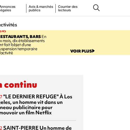
Annonces
Avis & marchés
Courrier des
légales
publics
lecteurs
ectivités
5:45
RESTAURANTS, BARS
En
ix mois, dix établissements
nt fait l'objet d'une
uspension temporaire
VOIR PLUS
'activité
 continu
"LE DERNIER REFUGE"
À Los
7
eles, un homme vit dans un
neau publicitaire pour
mouvoir un film Netflix
SAINT-PIERRE
Un homme de
2