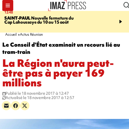
12:48
14:23
SAINT-PAUL
Nouvelle fermeture du
AFRIQUE DU SUD
Aprè
Cap Lahoussaye du 10 au 15 août
massif de migrants, la p
main-d'œuvre dans la na
ciel
Accueil
Actus Réunion
Le Conseil d'État examinait un recours lié au
tram-train
La Région n'aura peut-
être pas à payer 169
millions
Publié le 18 novembre 2017 à 12:47
Actualisé le 18 novembre 2017 à 12:57