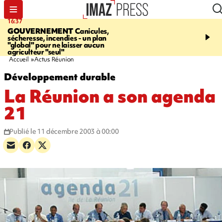
16:37
20:23
GOUVERNEMENT
Canicules,
À RETENIR CE SOIR
H
sécheresse, incendies - un plan
interpellé, coprs retrouv
"global" pour ne laisser aucun
conducteurs, fin de grèv
agriculteur "seul"
maltraités
Accueil
Actus Réunion
Développement durable
La Réunion a son agenda
21
Publié le 11 décembre 2003 à 00:00