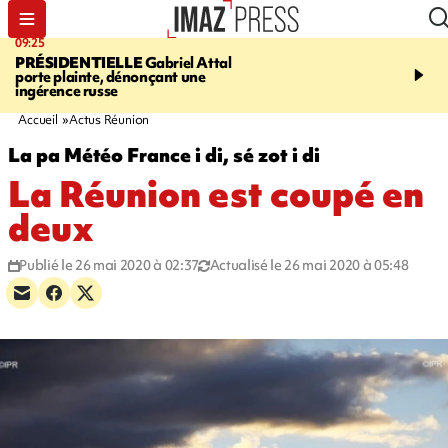
09:25
11:43
PRÉSIDENTIELLE
Gabriel Attal
INFOROUTE
À Saint-D
porte plainte, dénonçant une
accident après le virage 
ingérence russe
Jamaïque provoque 9 
d'embouteillages
Accueil
Actus Réunion
La pa Météo France i di, sé zot i di
La Réunion est coupé en
deux
Publié le 26 mai 2020 à 02:37
Actualisé le 26 mai 2020 à 05:48